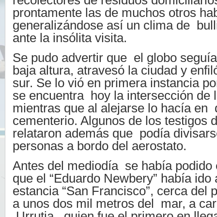
recolectores de residuos domiciliari
prontamente las de muchos otros hab
generalizándose así un clima de bullic
ante la insólita visita.
Se pudo advertir que el globo seguía 
baja altura, atravesó la ciudad y enfi
sur. Se lo vió en primera instancia po
se encuentra hoy la intersección de l
mientras que al alejarse lo hacía en 
cementerio. Algunos de los testigos 
relataron además que podía divisars
personas a bordo del aerostato.
Antes del mediodía se había podido 
que el “Eduardo Newbery” había ido 
estancia “San Francisco”, cerca del 
a unos dos mil metros del mar, a car
Urrutia, quien fue el primero en llega