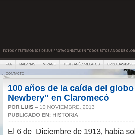
FOTOS Y TESTIMONIOS DE SUS PROTAGONISTAS EN TODOS ESTOS AÑOS DE GLOR
FAA
MALVINAS
MIRAGE
TEST./ ANÉC./RELATOS
BRIGADAS/BASE
CONTACTO
100 años de la caída del glob
Newbery” en Claromecó
POR
LUIS
–
10 NOVIEMBRE, 2013
PUBLICADO EN:
HISTORIA
El 6 de Diciembre de 1913, había so