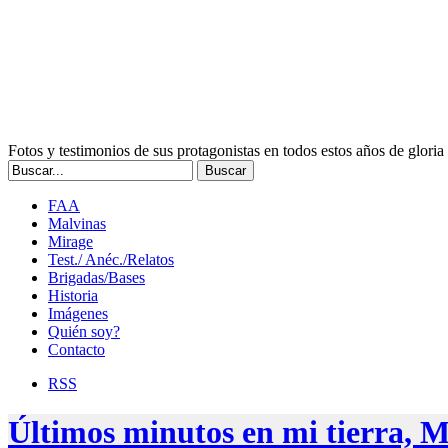
Fotos y testimonios de sus protagonistas en todos estos años de gloria
FAA
Malvinas
Mirage
Test./ Anéc./Relatos
Brigadas/Bases
Historia
Imágenes
Quién soy?
Contacto
RSS
Últimos minutos en mi tierra, M