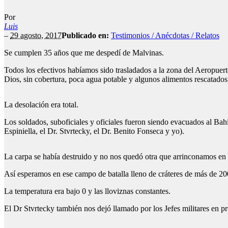
Por
Luis
–
29 agosto, 2017
Publicado en:
Testimonios / Anécdotas / Relatos
Se cumplen 35 años que me despedí de Malvinas.
Todos los efectivos habíamos sido trasladados a la zona del Aeropuert
Dios, sin cobertura, poca agua potable y algunos alimentos rescatados
La desolación era total.
Los soldados, suboficiales y oficiales fueron siendo evacuados al Bah
Espiniella, el Dr. Stvrtecky, el Dr. Benito Fonseca y yo).
La carpa se había destruido y no nos quedó otra que arrinconamos en 
Así esperamos en ese campo de batalla lleno de cráteres de más de 20
La temperatura era bajo 0 y las lloviznas constantes.
El Dr Stvrtecky también nos dejó llamado por los Jefes militares en pr