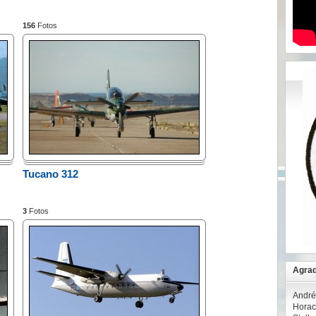
156
Fotos
Tucano 312
3
Fotos
Agrad
André
Horac