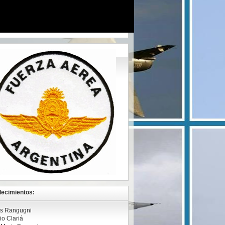
ecimientos:
s Rangugni
io Clariá