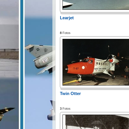
Learjet
8
Fotos
Twin Otter
3
Fotos