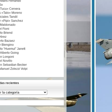
a Maris Ferrando
Sv
«Tucu» Cervera
s «Talo» Moreno
ciales Tandil
r «Pipi» Sanchez
 Maldonado
l Fioni
to Briend
Pérez
rto Bazaez
r Blengino
to “Huemul” Janett
 Alberto Going
n Longoni
l Novillo
n Sebastian Becker
Manuel Zolezzi Volpi
das recientes
das
tes