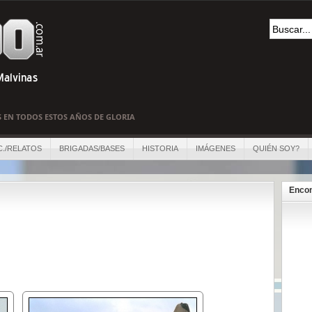
S EN TODOS ESTOS AÑOS DE GLORIA
C./RELATOS
BRIGADAS/BASES
HISTORIA
IMÁGENES
QUIÉN SOY?
Encon