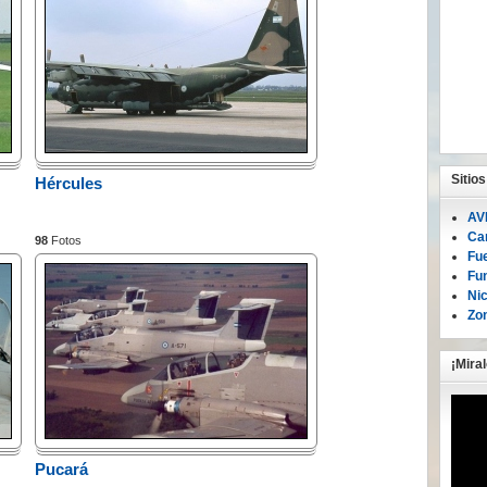
Sitio
Hércules
AV
Ca
98
Fotos
Fu
Fu
Ni
Zon
¡Mira
Pucará