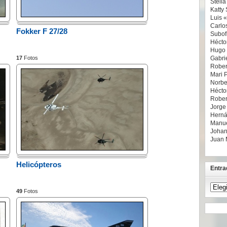
Stell
Katty 
Luis 
Carlo
Fokker F 27/28
Subofi
Hécto
Hugo
17
Fotos
Gabrie
Rober
Mari 
Norbe
Hécto
Rober
Jorge
Herná
Manue
Johan
Juan 
Helicópteros
Entra
Entra
49
Fotos
recien