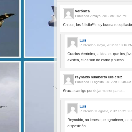
verónica
Publicado
2 mayo, 2012 en 9:02 PM
Chicos, los felicito!!! muy buena recopilaci
Luis
Publicado
5 mayo, 2012 en 10:16 P
Gracias Verónica, la idea es que los jóv
existen, ellos son de carne y hueso…
reynaldo humberto luis cruz
Publicado
11 agosto, 2012 en 10:48 AM
Gracias amigo por dejarme ser parte…
Luis
Publicado
11 agosto, 2012 en 3:18 
Reynaldo, no tenes que agradecer, todos
disposición…