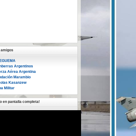
s amigos
EGUEMA
nberras Argentinos
erza Aérea Argentina
ndación Marambio
colas Kasanzew
a Militar
lo en pantalla completa!