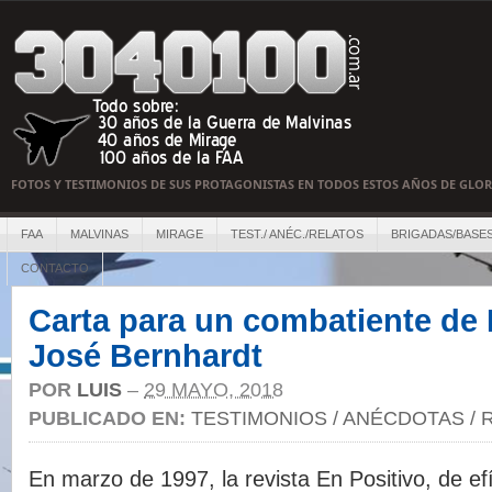
FOTOS Y TESTIMONIOS DE SUS PROTAGONISTAS EN TODOS ESTOS AÑOS DE GLOR
FAA
MALVINAS
MIRAGE
TEST./ ANÉC./RELATOS
BRIGADAS/BASE
CONTACTO
Carta para un combatiente de 
José Bernhardt
POR
LUIS
–
29 MAYO, 2018
PUBLICADO EN:
TESTIMONIOS / ANÉCDOTAS / 
En marzo de 1997, la revista En Positivo, de ef