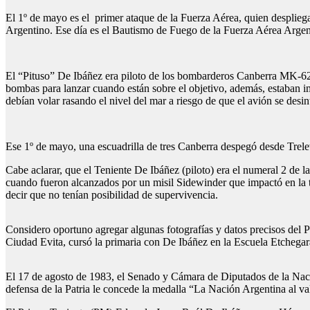
El 1º de mayo es el primer ataque de la Fuerza Aérea, quien despliega
Argentino. Ese día es el Bautismo de Fuego de la Fuerza Aérea Argen
El “Pituso” De Ibáñez era piloto de los bombarderos Canberra MK-62, 
bombas para lanzar cuando están sobre el objetivo, además, estaban im
debían volar rasando el nivel del mar a riesgo de que el avión se desin
Ese 1º de mayo, una escuadrilla de tres Canberra despegó desde Trelew
Cabe aclarar, que el Teniente De Ibáñez (piloto) era el numeral 2 de
cuando fueron alcanzados por un misil Sidewinder que impactó en la tu
decir que no tenían posibilidad de supervivencia.
Considero oportuno agregar algunas fotografías y datos precisos del
Ciudad Evita, cursó la primaria con De Ibáñez en la Escuela Etchegar
El 17 de agosto de 1983, el Senado y Cámara de Diputados de la Nació
defensa de la Patria le concede la medalla “La Nación Argentina al v