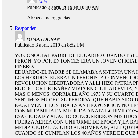
Luis
Publicado
2 abril, 2019 en 10:40 AM
Abrazo Javier, gracias.
Responder
TOMAS DURAN
Publicado
3 abril, 2019 en 8:52 PM
YO CONOCI AL PADRE DE EDUARDO CUANDO ESTUV
PERON, YO POR ENTONCES ERA UN JOVEN OFICIAL
PIÑERO.
EDUARDO-EL PADRE SE LLAMABA ASI-TENIA UNA 
LOS HERIDOS. ÉL ERA UN PERONISTA CONVENCIDO
REVOLUCION LIBERTADORA Y ALLI HIZO PATRIA P
EL DOCTOR DE IBAÑEZ VIVIA EN CIUIDAD EVITA, 
MAS O MENOS, CORRIA EL AÑO 1973 Y SU CUARTO
SENTIMOS MUCHO SU PERDIDA, QUE HABIA SIDO D
IGUALMENTE LOS TRAJES ANTIEXPOSICION NO LE
CON MI FAMILIA EN MI CIUDAD NATAL-CHIVILC
ESA CIUDAD Y AL ACTO CONCURRIERON MIS HIJ
FUERZA AEREA CON UNIFORME DE EPOCA Y LA BA
MEDIA CIUDAD ACUDIÓ AL HOMENAJE, ALLÍ QUE
CUANDO SE CUMPLAN LOS 40 AÑOS VERE DE QUE 