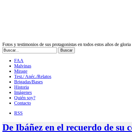
Fotos y testimonios de sus protagonistas en todos estos años de gloria
FAA
Malvinas
Mirage
Test./ Anéc./Relatos
Brigadas/Bases
Historia
Imágenes
Quién soy?
Contacto
RSS
De Ibáñez en el recuerdo de su