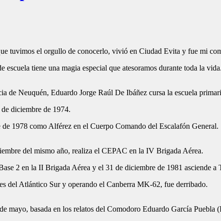
e tuvimos el orgullo de conocerlo, vivió en Ciudad Evita y fue mi co
e escuela tiene una magia especial que atesoramos durante toda la vida
cia de Neuquén, Eduardo Jorge Raúl De Ibáñez cursa la escuela primari
7 de diciembre de 1974.
re de 1978 como Alférez en el Cuerpo Comando del Escalafón General.
iciembre del mismo año, realiza el CEPAC en la IV Brigada Aérea.
Base 2 en la II Brigada Aérea y el 31 de diciembre de 1981 asciende a 
nes del Atlántico Sur y operando el Canberra MK-62, fue derribado.
 de mayo, basada en los relatos del Comodoro Eduardo García Puebla (P