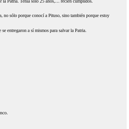
 la Patria. Tenía sólo 25 años,… recién cumplidos.
ta, no sólo porque conocí a Pituso, sino también porque estoy
se entregaron a sí mismos para salvar la Patria.
anco.