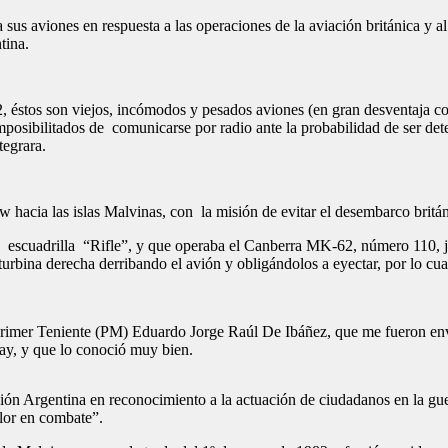
 sus aviones en respuesta a las operaciones de la aviación británica y 
tina.
éstos son viejos, incómodos y pesados aviones (en gran desventaja com
posibilitados de comunicarse por radio ante la probabilidad de ser dete
tegrara.
 hacia las islas Malvinas, con la misión de evitar el desembarco britán
 la escuadrilla “Rifle”, y que operaba el Canberra MK-62, número 110,
rbina derecha derribando el avión y obligándolos a eyectar, por lo cua
 Primer Teniente (PM) Eduardo Jorge Raúl De Ibáñez, que me fueron env
ay, y que lo conoció muy bien.
n Argentina en reconocimiento a la actuación de ciudadanos en la guerr
alor en combate”.