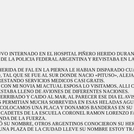
O INTERNADO EN EL HOSPITAL PIÑERO HERIDO DURANT
 DE LA POLICIA FEDERAL ARGENTINA Y REVISTABA EN LA
HERIDA DE FAL EN LA PIERNA LE HABIAN DISPARADO 
, TAL QUE SE FUE AL SUR DONDE NACIO «PITUSO», AL
RESTANDO SERVICIOS MEDICOS CASI GRATIS.
Y CON MI NOVIA MI ACTUAL ESPOSA LO VISITAMOS, ALL
 ESTABA LLENO DE AVIONES DE DIFERENTES NACIONES.
ERRIBADO Y CAIDO AL MAR, AL PARECER ESE DIA EL AVI
S PERMITIAN MUCHA SOBREVIDA EN ESAS HELADAS AGU
OY-COLOCAMOS UNA PLACA Y DONAMOS BANDERAS EN SU
OS CADETES DE LA ESCUELA CORONEL RAMON LORENZO
NDA DE LA FUERZA.
DÓ SU NOMBRE, OTROS ARGENTINOS CONOCIERON SU HE
UNA PLAZA DE LA CIUDAD LLEVE SU NOMBRE ESTOY TRA