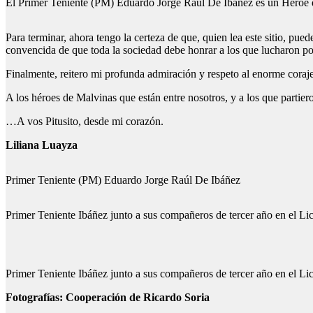
El Primer Teniente (PM) Eduardo Jorge Raúl De Ibáñez es un Héroe de 
Para terminar, ahora tengo la certeza de que, quien lea este sitio, pu
convencida de que toda la sociedad debe honrar a los que lucharon por
Finalmente, reitero mi profunda admiración y respeto al enorme coraje
A los héroes de Malvinas que están entre nosotros, y a los que partier
…A vos Pitusito, desde mi corazón.
Liliana Luayza
Primer Teniente (PM) Eduardo Jorge Raúl De Ibáñez
Primer Teniente Ibáñez junto a sus compañeros de tercer año en el Li
Primer Teniente Ibáñez junto a sus compañeros de tercer año en el Lic
Fotografías: Cooperación de Ricardo Soria