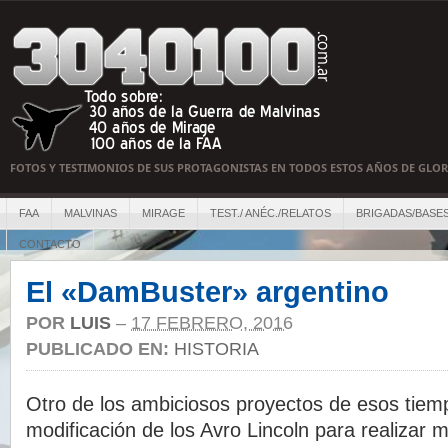
FOTOS Y TESTIMONIOS DE SUS PROTAGONISTAS EN TODOS ESTOS AÑOS DE GLOR
FAA
MALVINAS
MIRAGE
TEST./ ANÉC./RELATOS
BRIGADAS/BASE
CONTACTO
El «DamBuster» argentino
POR
LUIS
–
17 FEBRERO, 2016
PUBLICADO EN:
HISTORIA
Otro de los ambiciosos proyectos de esos tiemp
modificación de los Avro Lincoln para realizar 