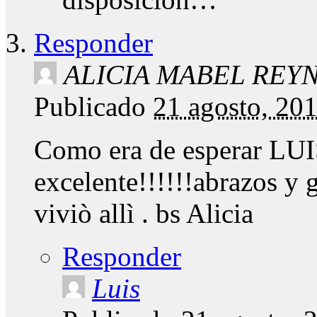
Responder
ALICIA MABEL REY
Publicado
21 agosto, 20
Como era de esperar LUIS
excelente!!!!!!abrazos y 
viviò allì . bs Alicia
Responder
Luis