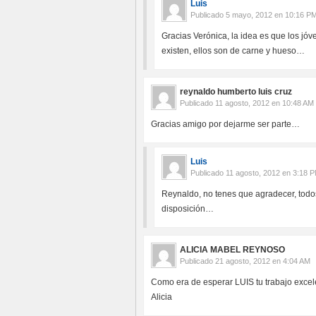
Luis
Publicado
5 mayo, 2012 en 10:16 P
Gracias Verónica, la idea es que los jóv
existen, ellos son de carne y hueso…
reynaldo humberto luis cruz
Publicado
11 agosto, 2012 en 10:48 AM
Gracias amigo por dejarme ser parte…
Luis
Publicado
11 agosto, 2012 en 3:18 
Reynaldo, no tenes que agradecer, todos
disposición…
ALICIA MABEL REYNOSO
Publicado
21 agosto, 2012 en 4:04 AM
Como era de esperar LUIS tu trabajo excelent
Alicia