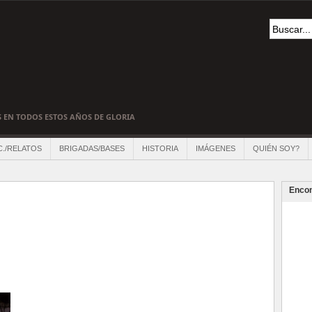
S EN TODOS ESTOS AÑOS DE GLORIA
C./RELATOS
BRIGADAS/BASES
HISTORIA
IMÁGENES
QUIÉN SOY?
Encon