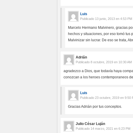
Luis
Publicado
13 junio, 2013 en 4:53 PM
Marcelo Hermano Malvinero, gracias por
hechos y situaciones, por eso tomó tus p
Malvinizar sin lucrar. De eso se trata, A
Adrián
Publicado
8 octubre, 2019 en 10:30 AM
agradezco a Dios, que todavía haya compat
conozcan a los heroes contemporaneos de 
Luis
Publicado
23 octubre, 2019 en 9:50
Gracias Adrián por tus conceptos.
Julio César Luján
Publicado
14 marzo, 2021 en 6:23 PM