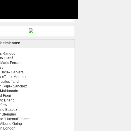
ecimientos:
s Rangugni
io Clariá
a Maris Ferrando
Sv
«Tucu» Cervera
s «Talo» Moreno
ciales Tandil
r «Pipi» Sanchez
 Maldonado
l Fioni
to Briend
Pérez
rto Bazaez
r Blengino
to “Huemul” Janett
 Alberto Going
n Longoni