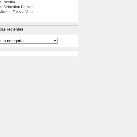
l Novillo
n Sebastian Becker
Manuel Zolezzi Volpi
das recientes
das
tes