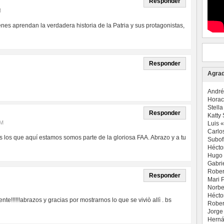
Responder
M
enes aprendan la verdadera historia de la Patria y sus protagonistas,
Responder
Agrad
André
Horac
Stell
Responder
Katty 
PM
Luis 
Carlo
 los que aquí estamos somos parte de la gloriosa FAA. Abrazo y a tu
Subofi
Hécto
Hugo
Gabrie
Rober
Responder
Mari 
Norbe
Hécto
e!!!!!!abrazos y gracias por mostrarnos lo que se viviò allì . bs
Rober
Jorge
Herná