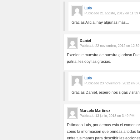
Luis
Publicado
21 agosto, 2012 en 11:39
Gracias Alicia, hay algunas más…
Daniel
Publicado
22 noviembre, 2012 en 12:3
Excelente muestra de nuestra gloriosa Fu
patria, les doy las gracias.
Luis
Publicado
23 noviembre, 2012 en 6:
Gracias Daniel, espero nos sigas visitan
Marcelo Martinez
Publicado
13 junio, 2013 en 3:49 PM
Estimado Luis, por demas esta el comentario
como la informacion que brindas a todas l
entre tus manos para describir las accione