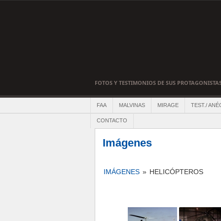
FOTOS Y TESTIMONIOS DE SUS PROTAGONISTA
FAA
MALVINAS
MIRAGE
TEST./ ANÉ
CONTACTO
Imágenes
IMÁGENES
»
HELICÓPTEROS