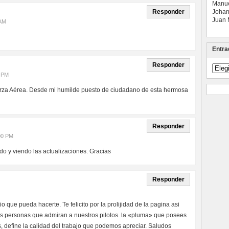
Manue
Responder
Johan
Juan 
 AM
Entra
Responder
Entra
recien
9 PM
erza Aérea. Desde mi humilde puesto de ciudadano de esta hermosa
Responder
00 PM
do y viendo las actualizaciones. Gracias
Responder
 que pueda hacerte. Te felicito por la prolijidad de la pagina asi
as personas que admiran a nuestros pilotos. la «pluma» que posees
s, define la calidad del trabajo que podemos apreciar. Saludos