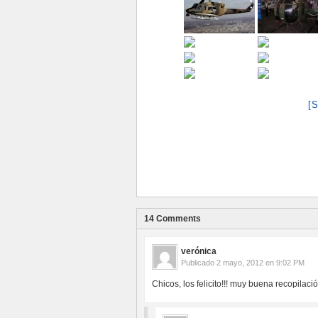
[
14 Comments
verónica
Publicado
2 mayo, 2012 en 9:02 PM
Chicos, los felicito!!! muy buena recopilaci