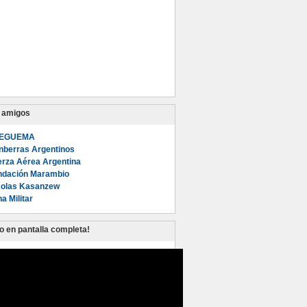
s amigos
EGUEMA
nberras Argentinos
erza Aérea Argentina
ndación Marambio
colas Kasanzew
a Militar
lo en pantalla completa!