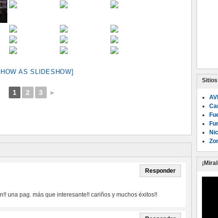
SHOW AS SLIDESHOW]
Sitio
1
2
3
►
AV
Ca
Fu
Fu
Ni
Zon
¡Mira
Responder
ón!! una pag. más que interesante!! cariños y muchos éxitos!!