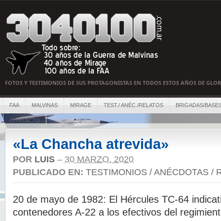
FOTOS Y TESTIMONIOS DE SUS PROTAGONISTAS EN TODOS ESTOS AÑOS DE GLOR
FAA
MALVINAS
MIRAGE
TEST./ ANÉC./RELATOS
BRIGADAS/BASE
CONTACTO
«La Chancha atrevida»
POR
LUIS
–
30 MARZO, 2020
PUBLICADO EN:
TESTIMONIOS / ANÉCDOTAS / 
20 de mayo de 1982: El Hércules TC-64 indicat
contenedores A-22 a los efectivos del regimien