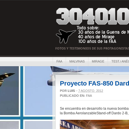
FOTOS Y TESTIMONIOS DE SUS PROTAGONISTA
FAA
MALVINAS
MIRAGE
TEST./ ANÉ
CONTACTO
Proyecto FAS-850 Dardo
POR
LUIS
–
7 AGOSTO, 2012
PUBLICADO EN:
FAA
Se encuentra en desarrollo la nueva bomba
la Bomba AerolanzableStand-off Dardo 2-B,