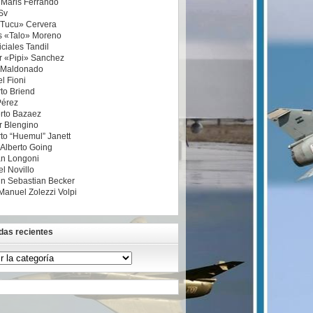
a Maris Ferrando
Sv
«Tucu» Cervera
s «Talo» Moreno
ciales Tandil
r «Pipi» Sanchez
 Maldonado
l Fioni
to Briend
Pérez
rto Bazaez
r Blengino
to “Huemul” Janett
 Alberto Going
n Longoni
l Novillo
n Sebastian Becker
Manuel Zolezzi Volpi
das recientes
das
tes