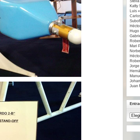
Stell
Katty 
Luis 
Carlo
Subofi
Hécto
Hugo
Gabrie
Rober
Mari 
Norbe
Hécto
Rober
Jorge
Herná
Manue
Johan
Juan 
Entra
Entra
recien