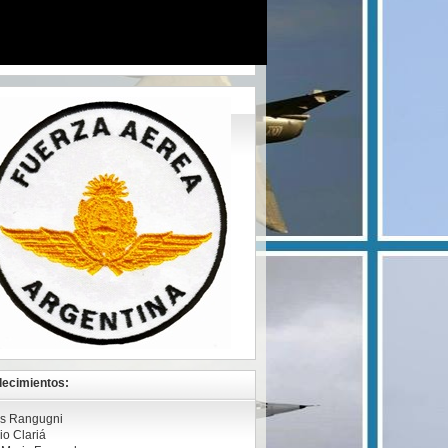
ecimientos:
s Rangugni
io Clariá