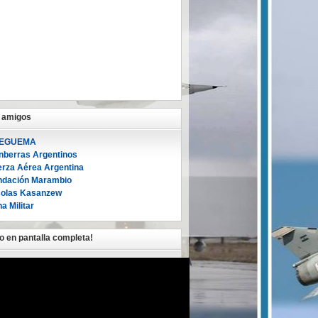
s amigos
EGUEMA
nberras Argentinos
erza Aérea Argentina
ndación Marambio
colas Kasanzew
a Militar
lo en pantalla completa!