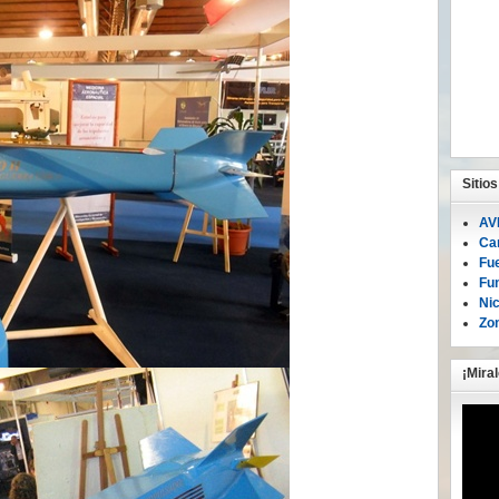
Sitio
AV
Ca
Fu
Fu
Ni
Zon
¡Mira