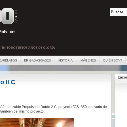
S EN TODOS ESTOS AÑOS DE GLORIA
C./RELATOS
BRIGADAS/BASES
HISTORIA
IMÁGENES
QUIÉN SOY?
Encon
 II C
 Aérolanzable Propulsada Dardo 2-C, proyecto FAS- 850, derivada de
 también del mismo proyecto.