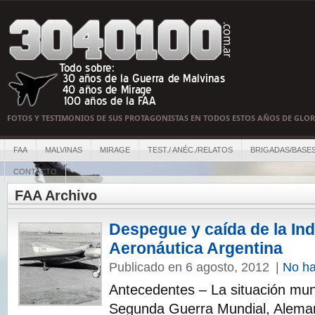
FOTOS Y TESTIMONIOS DE SUS PROTAGONISTAS EN TODOS ESTOS AÑOS DE GLOR
FAA
MALVINAS
MIRAGE
TEST./ ANÉC./RELATOS
BRIGADAS/BASE
CONTACTO
FAA Archivo
Despegue y caída de la Ind
Aeronáutica Argentina
Publicado en 6 agosto, 2012
|
No ha
Antecedentes – La situación mun
Segunda Guerra Mundial, Aleman